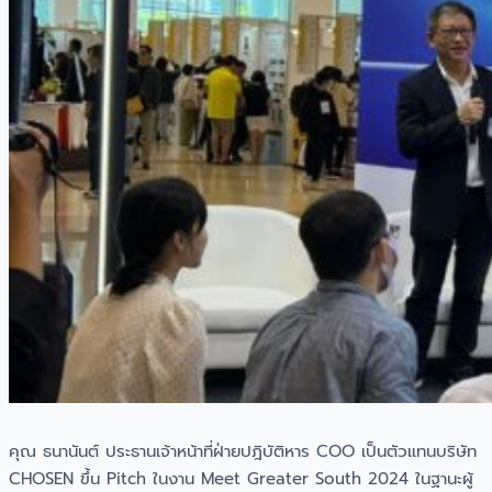
คุณ ธนานันต์ ประธานเจ้าหน้าที่ฝ่ายปฎิบัติหาร COO เป็นตัวแทนบริษัท
CHOSEN ขึ้น Pitch ในงาน Meet Greater South 2024 ในฐานะผู้