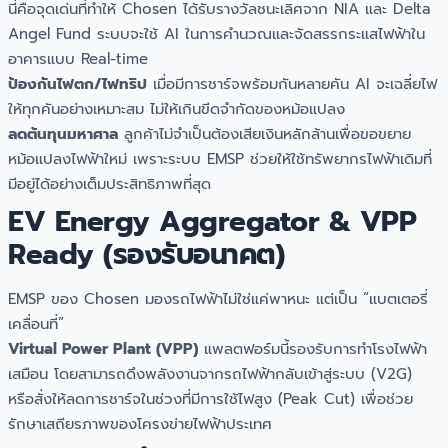
นี่คือจุดเด่นที่ทำให้ Chosen ได้รับรางวัลชนะเลิศจาก NIA และ Delta
Angel Fund ระบบจะใช้ AI ในการคำนวณและจัดสรรกระแสไฟฟ้าใน
อาคารแบบ Real-time
ป้องกันไฟตก/ไฟทริป
เมื่อมีการชาร์จพร้อมกันหลายคัน AI จะเฉลี่ยไฟ
ให้ทุกคันอย่างเหมาะสม ไม่ให้เกินขีดจำกัดของหม้อแปลง
ลดต้นทุนมหาศาล
ลูกค้าไม่จำเป็นต้องเสียเงินหลักล้านเพื่อขอขยาย
หม้อแปลงไฟฟ้าใหม่ เพราะระบบ EMSP ช่วยให้ใช้ทรัพยากรไฟฟ้าเดิมที่
มีอยู่ได้อย่างเต็มประสิทธิภาพที่สุด
EV Energy Aggregator & VPP
Ready (รองรับอนาคต)
EMSP ของ Chosen มองรถไฟฟ้าไม่ใช่แค่พาหนะ แต่เป็น “แบตเตอรี่
เคลื่อนที่”
Virtual Power Plant (VPP)
แพลตฟอร์มนี้รองรับการทำโรงไฟฟ้า
เสมือน โดยสามารถดึงพลังงานจากรถไฟฟ้ากลับเข้าสู่ระบบ (V2G)
หรือสั่งให้ลดการชาร์จในช่วงที่มีการใช้ไฟสูง (Peak Cut) เพื่อช่วย
รักษาเสถียรภาพของโครงข่ายไฟฟ้าประเทศ