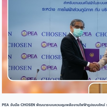
PEA จับมือ CHOSEN พัฒนาระบบควบคุมพลังงานไฟฟ้ารูปแบบใหม่ ร